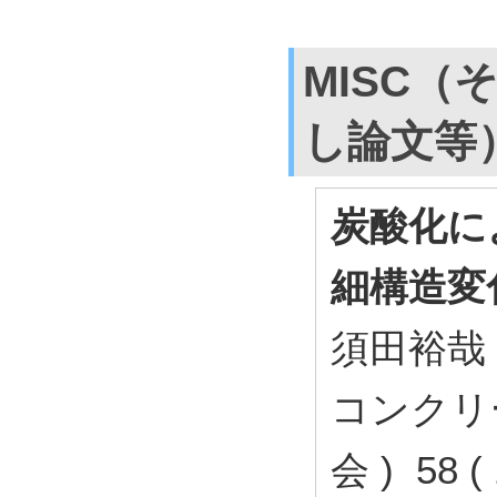
MISC（
し論文等
炭酸化に
細構造変
須田裕哉
コンクリ
会 ) 58 (