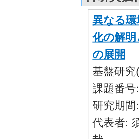
異なる環
化の解明
の展開
基盤研究(
課題番号: 
研究期間: 
代表者: 