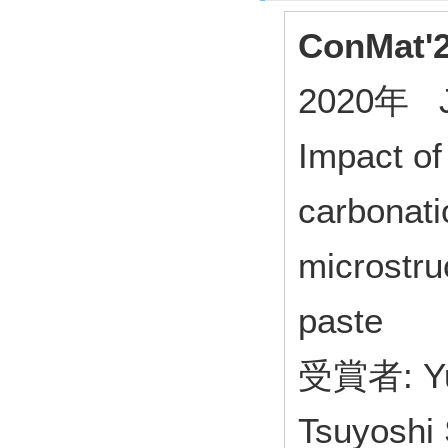
ConMat'2
2020年 Ja
Impact of
carbonati
microstru
paste
受賞者: Yu
Tsuyoshi 