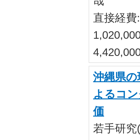
哉
直接経費: 
1,020,
4,420,
沖縄県の
よるコン
価
若手研究(