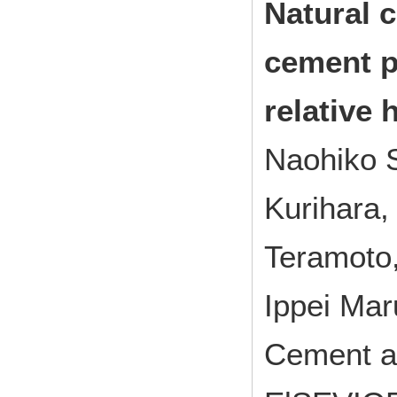
Natural 
cement pa
relative 
Naohiko 
Kurihara,
Teramoto
Ippei Ma
Cement a