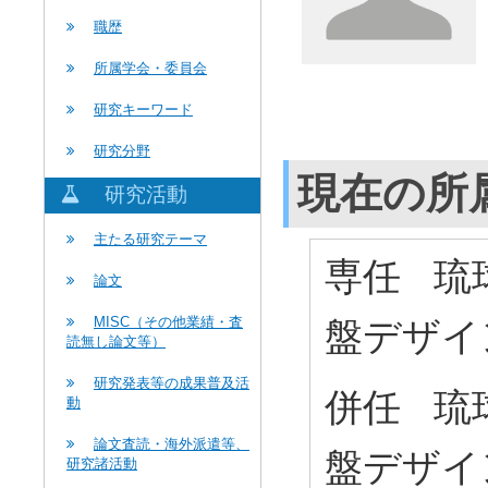
職歴
所属学会・委員会
研究キーワード
研究分野
現在の所
研究活動
主たる研究テーマ
専任 琉
論文
MISC（その他業績・査
盤デザイ
読無し論文等）
研究発表等の成果普及活
併任 琉
動
論文査読・海外派遣等、
盤デザイ
研究諸活動