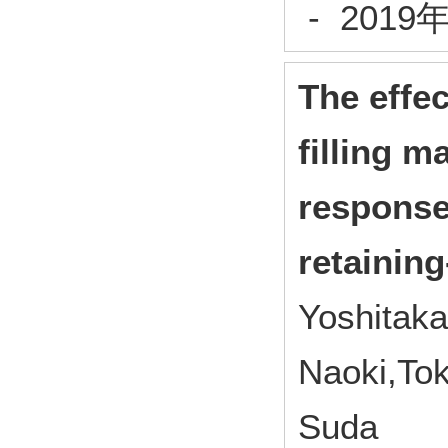
- 201
The effec
filling m
response 
retaining
Yoshitaka
Naoki,Tok
Suda