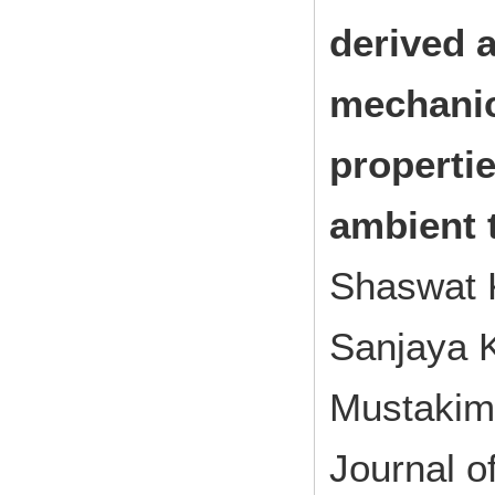
derived a
mechanic
properti
ambient 
Shaswat 
Sanjaya 
Mustakim
Journal 