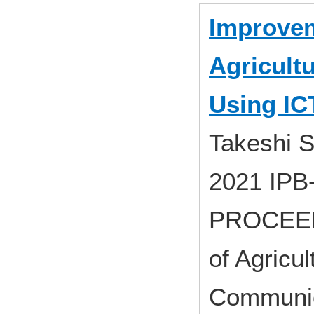
Improvem
Agricult
Using IC
Takeshi S
2021 IPB
PROCEEDI
of Agricu
Communic