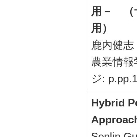
用－ （
用）
鹿内健志，
農業情報学
ジ: p.pp.1
Hybrid P
Approach
Senlin G