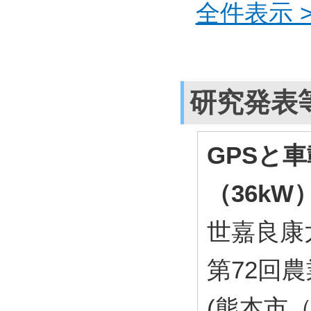
全件表示 >
研究発表
GPSと
（36k
世嘉良康
第72回
(熊本市