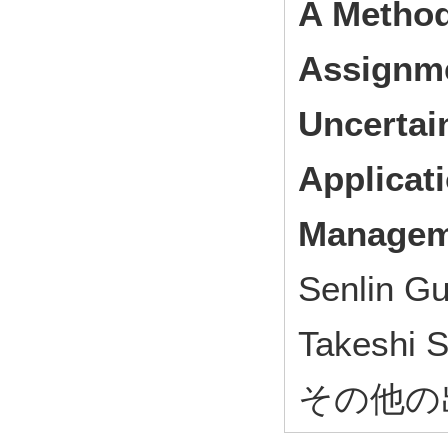
A Method
Assignme
Uncertai
Applicat
Managem
Senlin G
Takeshi 
その他の出