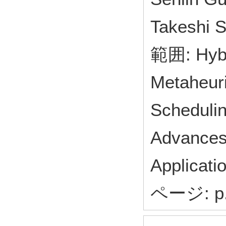
Takeshi
範囲: Hybr
Metaheur
Schedulin
Advances 
Applicat
ページ: p.