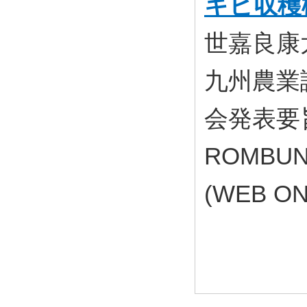
キビ収穫
世嘉良康
九州農業
会発表要旨
ROMBUN
(WEB O