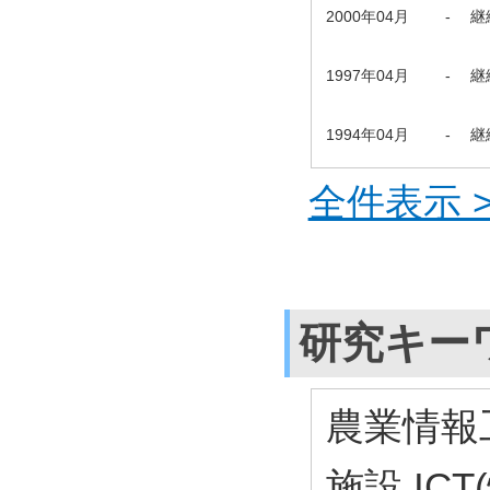
2000年04月
-
継
1997年04月
-
継
1994年04月
-
継
全件表示 >
研究キー
農業情報
施設,IC