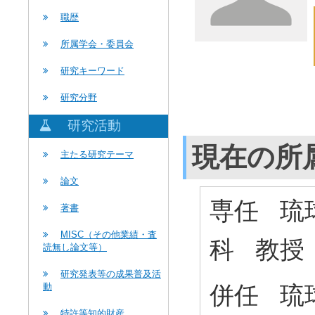
職歴
所属学会・委員会
研究キーワード
研究分野
研究活動
現在の所
主たる研究テーマ
論文
専任 琉
著書
MISC（その他業績・査
科 教
読無し論文等）
研究発表等の成果普及活
併任 琉
動
特許等知的財産