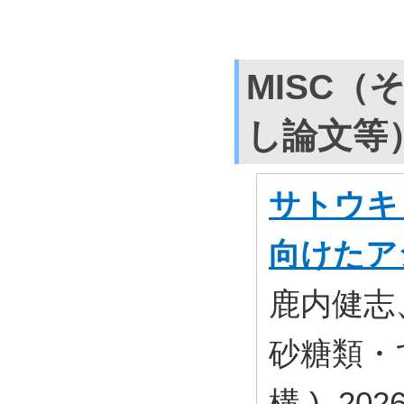
MISC（
し論文等
サトウキ
向けたア
鹿内健志
砂糖類・
構 ) 2026