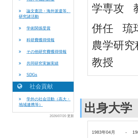
学専攻 
論文査読・海外派遣等、
研究諸活動
併任 琉
学術関係受賞
科研費獲得情報
農学研究
その他研究費獲得情報
教授
共同研究実施実績
SDGs
社会貢献
学外の社会活動（高大・
出身大学
地域連携等）
2026/07/20 更新
1983年04月
-
1