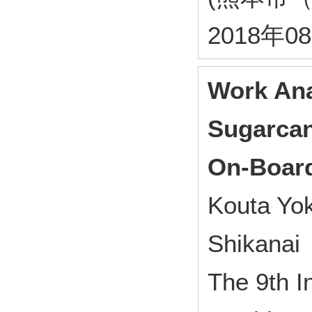
2018年0
Work Ana
Sugarcan
On-Board
Kouta Yok
Shikanai
The 9th I