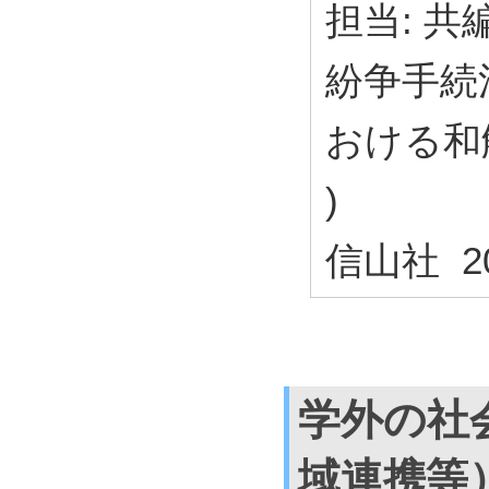
担当: 共
紛争手続
おける和
)
信山社 20
学外の社
域連携等