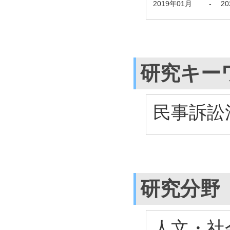
2019年01月
-
2
研究キー
民事訴訟
研究分野
人文・社会