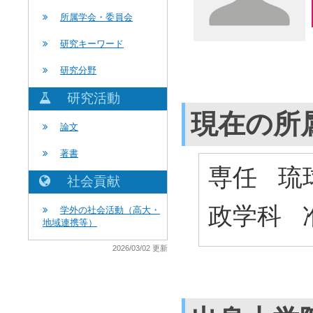
所属学会・委員会
研究キーワード
研究分野
研究活動
現在の所
論文
著書
専任 琉
社会貢献
政学科 
学外の社会活動（高大・
地域連携等）
2026/03/02 更新