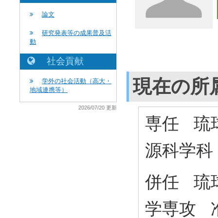
論文
研究発表等の成果普及活
動
社会貢献
現在の所
学外の社会活動（高大・
地域連携等）
2026/07/20 更新
専任 琉
源科学科
併任 琉
学専攻 