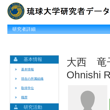
研究者詳細
大西 竜
基本情報
基本情報
Ohnishi 
現在の所属組織
取得学位
職歴
研究活動