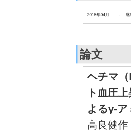
2015年04月
-
継
論文
ヘチマ（Luf
ト血圧上
よるγ-
高良健作