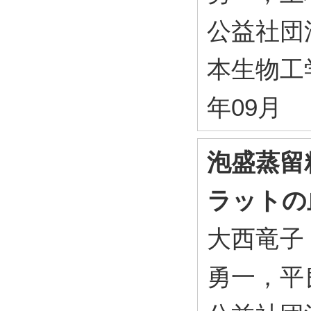
公益社団法
本生物工学
年09月
泡盛蒸留
ラットの
大西竜子
勇一，平