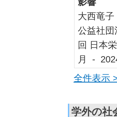
影響
大西竜子
公益社団
回 日本栄
月 - 2
全件表示 >
学外の社