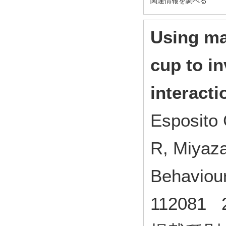
関連情報を調べる
Using ma
cup to in
interacti
Esposito 
R, Miyaz
Behaviou
112081