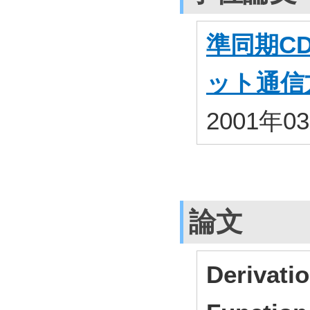
準同期C
ット通信
2001年0
論文
Derivati