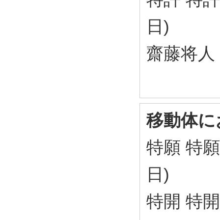
日)
齋藤将人
移動体に
特願 特願2
日)
特開 特開2