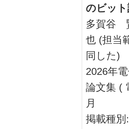
のビット
多賀谷 
也 (担
同した)
2026
論文集 (
月
掲載種別