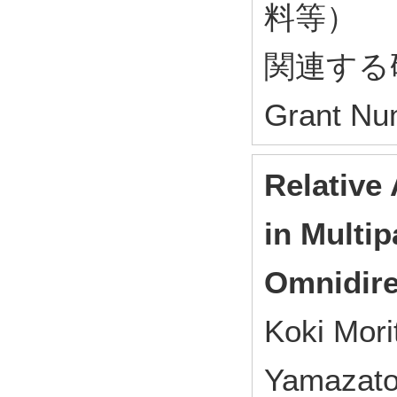
料等）
関連する研
Grant Nu
Relative 
in Multi
Omnidire
Koki Mori
Yamazato,