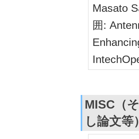
Masato 
囲: Antenn
Enhancing
IntechO
MISC（
し論文等