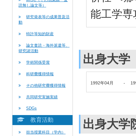
読無し論文等）
能工学専
研究発表等の成果普及活
動
特許等知的財産
論文査読・海外派遣等、
研究諸活動
出身大学
学術関係受賞
科研費獲得情報
1992年04月
-
1
その他研究費獲得情報
共同研究実施実績
SDGs
教育活動
出身大学
担当授業科目（学内）