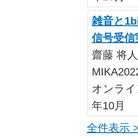
雑音と1b
信号受信
齋藤 将人
MIKA2
オンライン開
年10月
全件表示 >