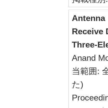
Antenna 
Receive 
Three-E
Anand Mo
当範囲:
た)
Proceedin