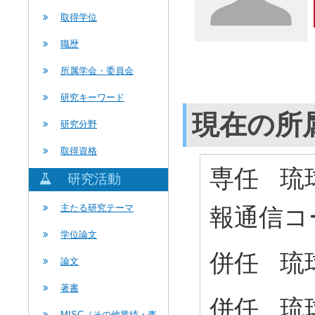
取得学位
職歴
所属学会・委員会
研究キーワード
現在の所
研究分野
取得資格
専任 琉
研究活動
主たる研究テーマ
報通信コ
学位論文
併任 琉
論文
著書
併任 琉
MISC（その他業績・査