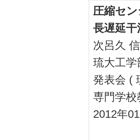
圧縮セン
長遅延干
次呂久 
琉大工学
発表会 
専門学校
2012年0