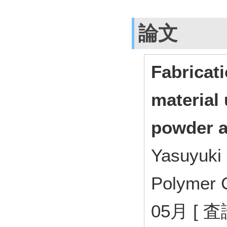
論文
Fabricat
material
powder a
Yasuyuk
Polymer 
05月 [ 