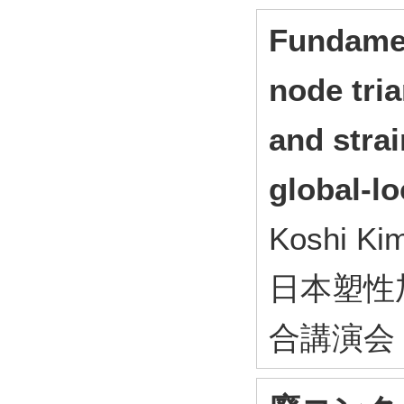
Fundamen
node tria
and stra
global-lo
Koshi Ki
日本塑性
合講演会 