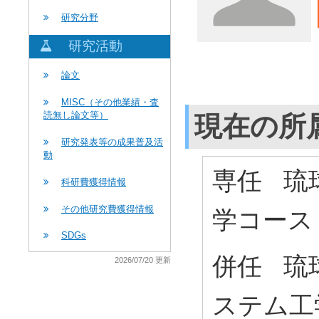
研究分野
研究活動
論文
MISC（その他業績・査
読無し論文等）
現在の所
研究発表等の成果普及活
動
専任 琉
科研費獲得情報
その他研究費獲得情報
学コース
SDGs
併任 琉
2026/07/20 更新
ステム工