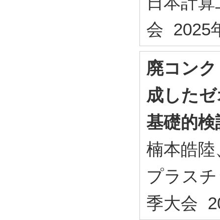
日本計算
会 2025
廃コンク
成したゼ
基礎的検
楠本皓陸
プラスチ
季大会 20