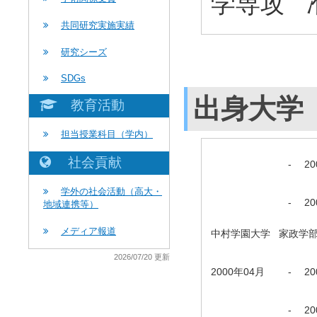
学専攻 
共同研究実施実績
研究シーズ
SDGs
出身大学
教育活動
担当授業科目（学内）
社会貢献
-
2
学外の社会活動（高大・
-
2
地域連携等）
メディア報道
中村学園大学 家政学部 Nation
2026/07/20 更新
2000年04月
-
2
-
2