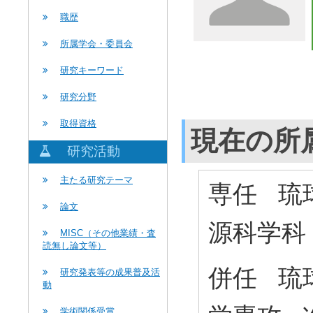
職歴
所属学会・委員会
研究キーワード
研究分野
取得資格
現在の所
研究活動
主たる研究テーマ
専任 琉
論文
源科学科
MISC（その他業績・査
読無し論文等）
併任 琉
研究発表等の成果普及活
動
学術関係受賞