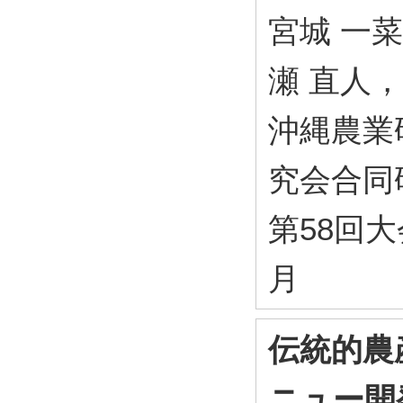
宮城 一菜
瀬 直人，
沖縄農業
究会合同
第58回大会
月
伝統的農
ニュー開