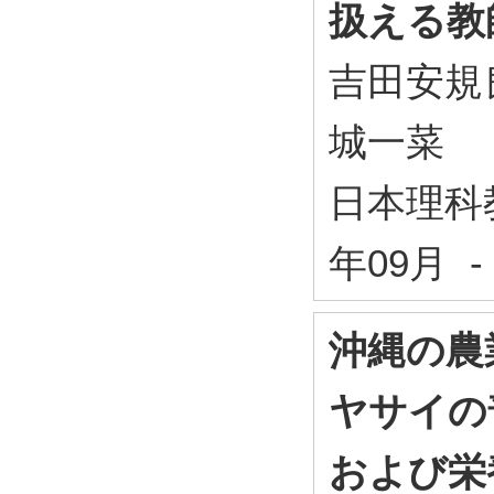
扱える教
吉田安規
城一菜
日本理科教
年09月 -
沖縄の農
ヤサイの
および栄