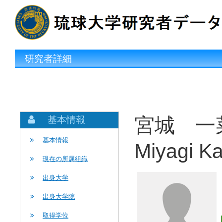
研究者詳細
宮城 一
基本情報
基本情報
Miyagi K
現在の所属組織
出身大学
出身大学院
取得学位