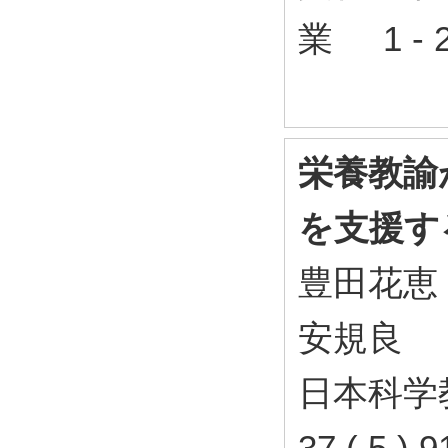
業 1 - 
栄養教諭
を支援す
豊田花恵
安規良
日本科学
37 ( 5 )