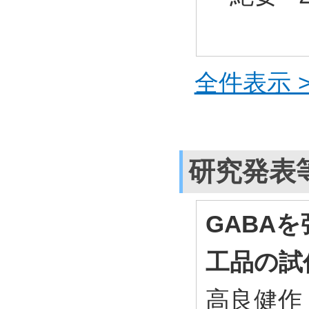
全件表示 >
研究発表
GABA
工品の試
高良健作