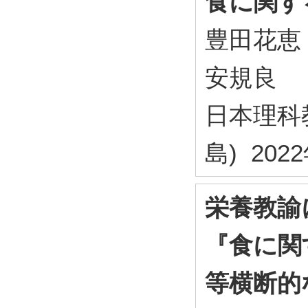
食に関す
豊田花恵
安規良
日本理科
島) 202
栄養教諭
『食に関
等横断的