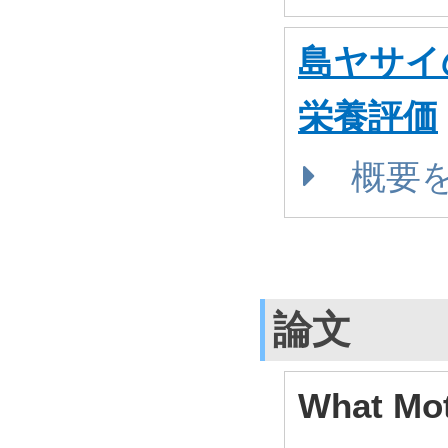
島ヤサイ
栄養評価
概要
論文
What Mot