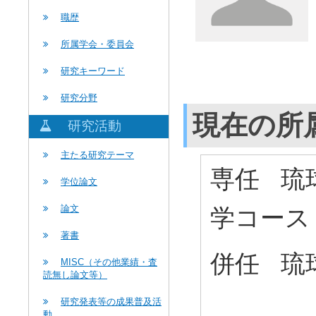
職歴
所属学会・委員会
研究キーワード
研究分野
現在の所
研究活動
主たる研究テーマ
専任 琉
学位論文
論文
学コース
著書
併任 琉
MISC（その他業績・査
読無し論文等）
研究発表等の成果普及活
動