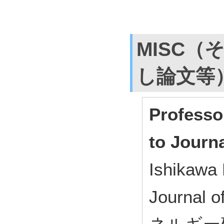
MISC（
し論文等
Professo
to Journ
Ishikawa
Journal 