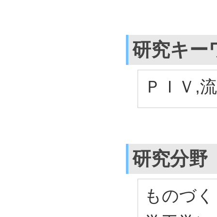
研究キー
ＰＩＶ,
研究分野
ものづく