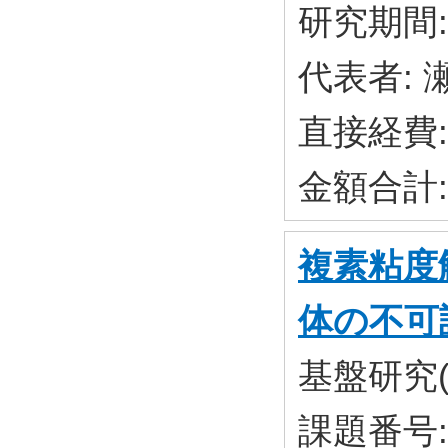
研究期間: 
代表者: 
直接経費:
金額合計:
複素粘度
体の不可
基盤研究(
課題番号: 