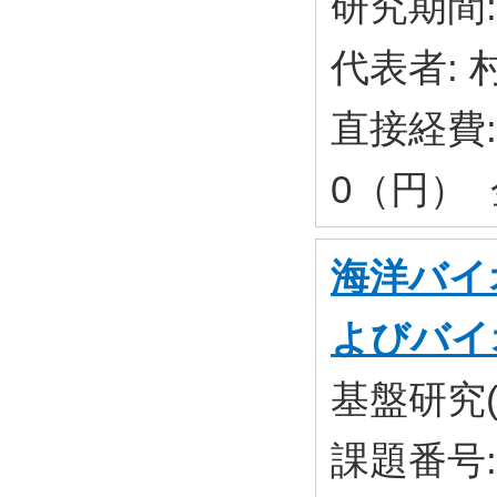
研究期間: 
代表者: 
直接経費: 
0（円） 金
海洋バイ
よびバイ
基盤研究(
課題番号: 