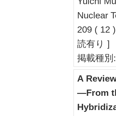
Yuichi Mu
Nuclear T
209 ( 12
読有り ]
掲載種別
A Review
—From th
Hybridiz