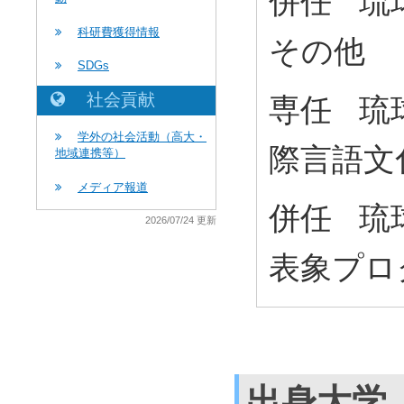
併任 琉
科研費獲得情報
その他
SDGs
社会貢献
専任 琉
学外の社会活動（高大・
際言語文
地域連携等）
メディア報道
併任 琉
2026/07/24 更新
表象プロ
出身大学