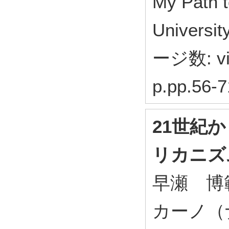
My Path t
Universit
ージ数: vi
p.pp.56-7
21世紀
リカニズ
早瀬 博範 
カーノ（