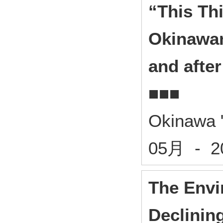
“This Th
Okinawan
and afte
■■■
Okinawa 
05月 - 
The Envi
Declinin