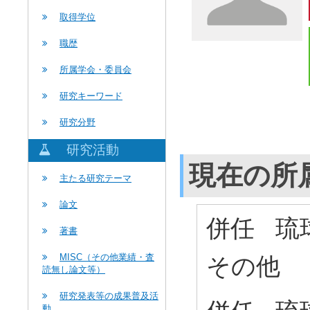
取得学位
職歴
所属学会・委員会
研究キーワード
研究分野
研究活動
現在の所
主たる研究テーマ
論文
併任 琉
著書
MISC（その他業績・査
その他
読無し論文等）
研究発表等の成果普及活
動