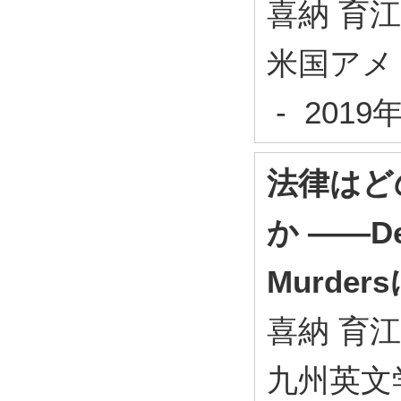
喜納 育江
米国アメリ
- 201
法律はど
か ――Des
Murde
喜納 育江
九州英文学