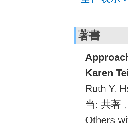
著書
Approach
Karen Te
Ruth Y. H
当: 共著 ,
Others wi