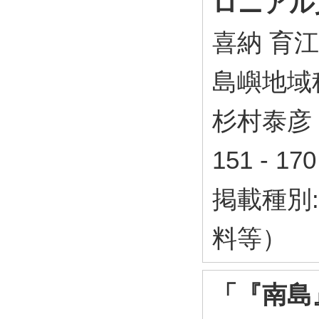
ロニアル
喜納 育江
島嶼地域
杉村泰
151 - 1
掲載種別
料等）
「『南島