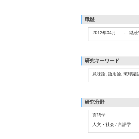
職歴
2012年04月
-
継続
研究キーワード
意味論, 語用論, 琉球諸
研究分野
言語学
人文・社会 / 言語学