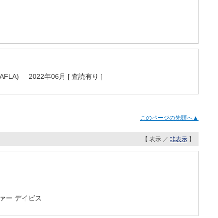
iation (AFLA) 2022年06月 [ 査読有り ]
このページの先頭へ▲
【 表示 ／
非表示
】
トファー デイビス