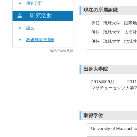
研究分野
現在の所属組織
研究活動
専任 琉球大学 国際
論文
併任 琉球大学 人文
科研費獲得情報
併任 琉球大学 地域
2026/06/20 更新
出身大学院
2015年09月
-
201
マサチューセッツ大学アマースト校 
取得学位
University of Massach