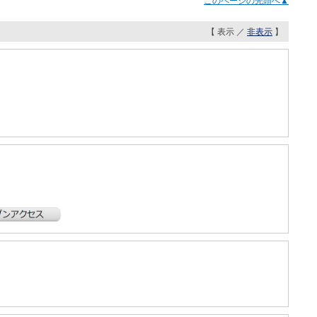
このページの先頭へ▲
【 表示 ／
非表示
】