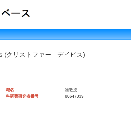
Davis (クリストファー デイビス)
職名
准教授
科研費研究者番号
80647339