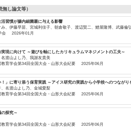
査読無し論文等）
生活習慣が腸内細菌叢に与える影響
ぐみ、伊藤早苗、宮城利佳子、朝倉敬子、渡辺賢二、鱧屋隆博、武藤倫
会 2026年01月
の実現に向けて ～遊びを軸にしたカリキュラムマネジメントの工夫～
、名渡山よし乃、我謝友貴美
教育学会第34回全国大会・山形大会紀要 2025年06月
い！」に寄り添う保育実践 ～アイス研究の実践から小学校へのつながり
子、名渡山よし乃、金城愛梨
教育学会第34回全国大会・山形大会紀要 2025年06月
議の探究～
教育学会第34回全国大会・山形大会紀要 2025年06月