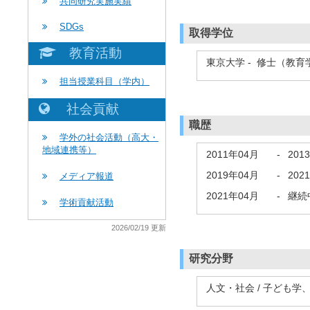
共同研究実施実績
SDGs
取得学位
教育活動
東京大学 - 修士（教
担当授業科目（学内）
社会貢献
職歴
学外の社会活動（高大・
地域連携等）
2011年04月
-
201
2019年04月
-
202
メディア報道
2021年04月
-
継続
学術貢献活動
2026/02/19 更新
研究分野
人文・社会 / 子ども学