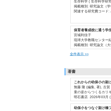
生存科学 ( 生存科学研究所 )
掲載種別: 研究論文（
関連する研究費コード: JP
保育者養成校に通う学
宮城利佳子
琉球大学教職センター紀要 
掲載種別: 研究論文（
全件表示 >>
著書
これからの幼保小の架
無藤 隆 (編集, 著), 古
童の姿からつくるカリキ
明石書店 2026年03月 ( 
幼保小をつなぐ架け橋