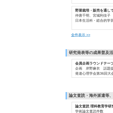
野菜栽培・販売を通し
仲唐千明、宮城利佳子
日本生活科・総合的学習
全件表示 >>
研究発表等の成果普及
会員企画ラウンドテー
企画 岸野麻衣 話題
発達心理学会第36回大会 
論文査読・海外派遣等
論文査読 理科教育学研
学術論文査読件数