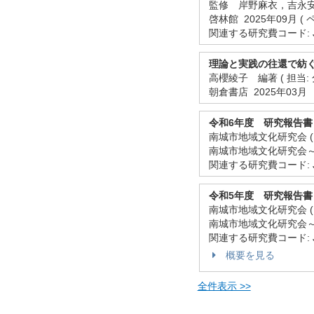
監修 岸野麻衣，吉永安里
啓林館 2025年09月 ( ペー
関連する研究費コード: JP
理論と実践の往還で紡
高櫻綾子 編著 ( 担当: 
朝倉書店 2025年03月
令和6年度 研究報告
南城市地域文化研究会 ( 担
南城市地域文化研究会～
関連する研究費コード: JP
令和5年度 研究報告
南城市地域文化研究会 ( 担
南城市地域文化研究会～わく
関連する研究費コード: JP
概要を見る
全件表示 >>