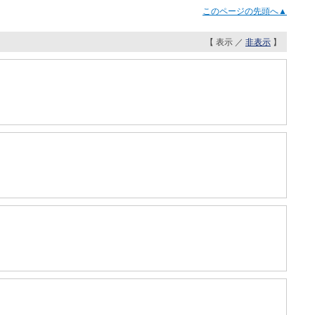
このページの先頭へ▲
【 表示 ／
非表示
】