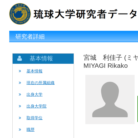
研究者詳細
宮城 利佳子 (ミ
基本情報
MIYAGI Rikako
基本情報
現在の所属組織
出身大学
出身大学院
取得学位
職歴