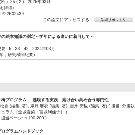
 35 ( 2 ) 2025年03月
学術雑誌）
22K02439
この論文にアクセスする
学術リポジトリ
生の絵本知識の測定～学年による違いに着目して～
5 33 - 42 2024年03月
大学，研究機関紀要）
け橋プログラム──越境する実践、溶け合い高め合う専門性
賀 松香 (編集, 著), 岸野 麻衣 (編集, 著), 吉永 安里 (編集, 著) ( 
ュラム［金城愛梨・宮城利佳子］ )
担当ページ: p.190-200 )
プログラムハンドブック