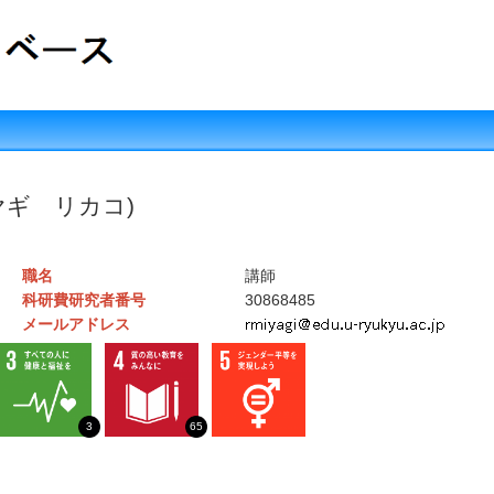
ヤギ リカコ)
職名
講師
科研費研究者番号
30868485
メールアドレス
3
65