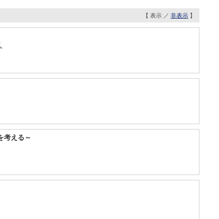
【 表示 ／
非表示
】
弘
を考える～