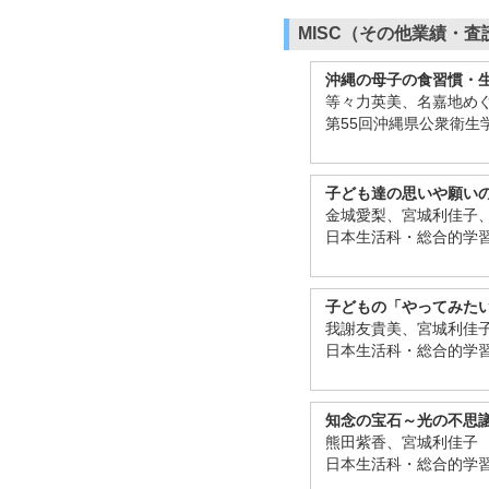
MISC（その他業績・
沖縄の母子の食習慣・
等々力英美、名嘉地め
第55回沖縄県公衆衛生学
子ども達の思いや願い
金城愛梨、宮城利佳子
日本生活科・総合的学習
子どもの「やってみた
我謝友貴美、宮城利佳
日本生活科・総合的学習
知念の宝石～光の不思
熊田紫香、宮城利佳子
日本生活科・総合的学習