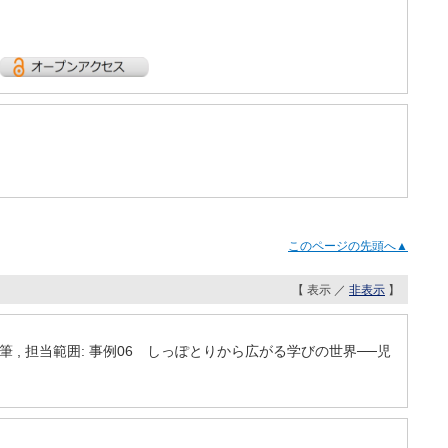
このページの先頭へ▲
【 表示 ／
非表示
】
担当: 分担執筆 , 担当範囲: 事例06 しっぽとりから広がる学びの世界──児