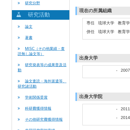
研究分野
現在の所属組織
研究活動
専任 琉球大学 教育
論文
併任 琉球大学 教育
著書
MISC（その他業績・査
読無し論文等）
出身大学
研究発表等の成果普及活
-
200
動
論文査読・海外派遣等、
研究諸活動
出身大学院
学術関係受賞
科研費獲得情報
-
201
-
201
その他研究費獲得情報