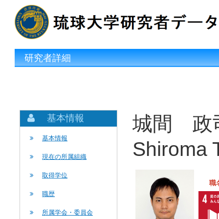
研究者詳細
城間 政
基本情報
基本情報
Shiroma 
現在の所属組織
取得学位
職
職歴
所属学会・委員会