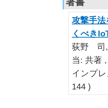
著書
攻撃手法
くべきI
荻野 司,
当: 共著 
インプレス
144 )