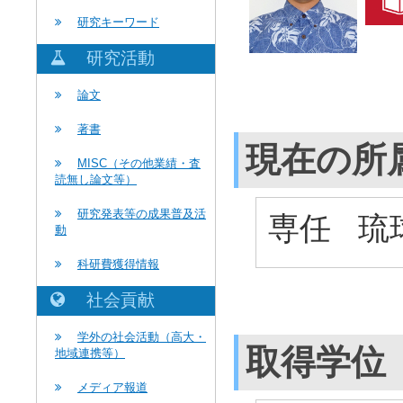
研究キーワード
研究活動
論文
著書
現在の所
MISC（その他業績・査
読無し論文等）
研究発表等の成果普及活
専任 琉
動
科研費獲得情報
社会貢献
学外の社会活動（高大・
取得学位
地域連携等）
メディア報道