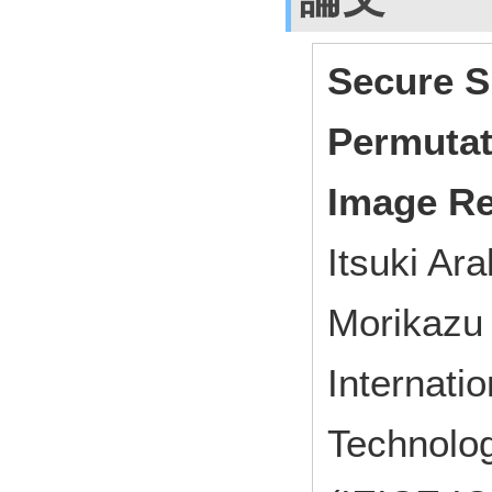
Secure S
Permutat
Image Re
Itsuki Ar
Morikazu
Internati
Technolo