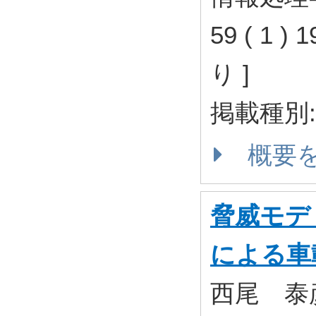
59 ( 1 )
り ]
掲載種別
概要
脅威モデ
による車
西尾 泰