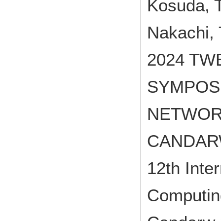
Kosuda, T
Nakachi, 
2024 TW
SYMPOS
NETWOR
CANDARW 
12th Inte
Computin