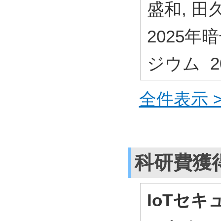
盛和, 田久
2025
ジウム 2
全件表示 >
科研費獲
IoTセ