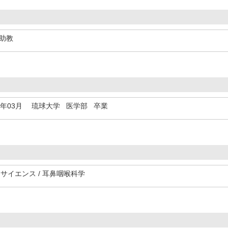
 助教
9年03月
琉球大学 医学部 卒業
フサイエンス / 耳鼻咽喉科学