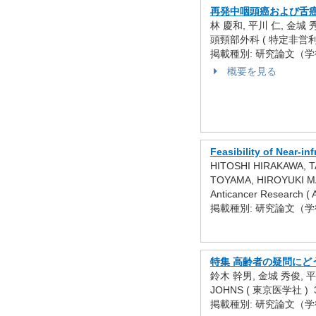
再発中咽頭癌および舌
林 慶和, 平川 仁, 金城 
頭頸部外科 ( 特定非営利活動
掲載種別: 研究論文（
概要を見る
Feasibility of Near-
HITOSHI HIRAKAWA, 
TOYAMA, HIROYUKI M
Anticancer Research (
掲載種別: 研究論文（
特集 高齢者の疑問にど
鈴木 幹男, 金城 秀俊, 
JOHNS ( 東京医学社 ) 39
掲載種別: 研究論文（