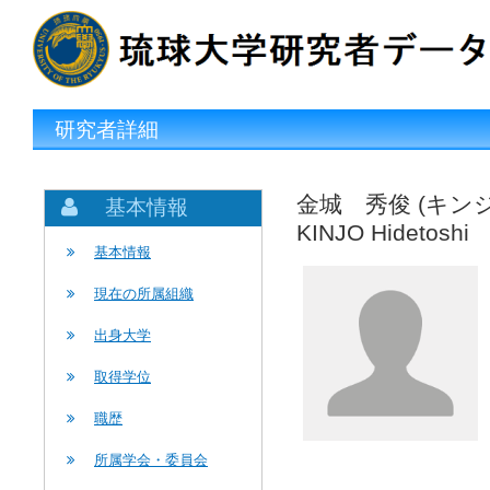
研究者詳細
金城 秀俊 (キン
基本情報
KINJO Hidetoshi
基本情報
現在の所属組織
出身大学
取得学位
職歴
所属学会・委員会