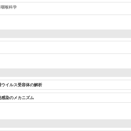
鼻咽喉科学
腫ウイルス受容体の解析
続感染のメカニズム