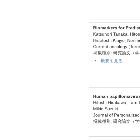
Biomarkers for Predic
Katsunori Tanaka, Hit
Hidetoshi Kinjyo, Nori
Current oncology (To
掲載種別: 研究論文（
概要を見る
Human papillomavirus
Hitoshi Hirakawa, Taro
Mikio Suzuki
Journal of Personali
掲載種別: 研究論文（