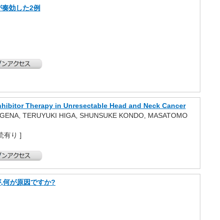
奏効した2例
hibitor Therapy in Unresectable Head and Neck Cancer
A AGENA, TERUYUKI HIGA, SHUNSUKE KONDO, MASATOMO
 査読有り ]
,何が原因ですか?