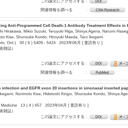
この論文にアクセスする
DOI
関連情報を調べる
CiNii Research
ting Anti-Programmed Cell Death-1 Antibody Treatment Effects in
oshi Hirakawa, Mikio Suzuki, Teruyuki Higa, Shinya Agena, Narumi H
moto Kise, Shunsuke Kondo, Hiroyuki Maeda, Taro Ikegami
ronto, Ont.) 30 ( 6 ) 5409 - 5424 2023年06月 [ 査読有り ]
学術雑誌）
この論文にアクセスする
DOI
関連情報を調べる
PubMed
 infection and EGFR exon 20 insertions in sinonasal inverted pa
 Ikegami, Norimoto Kise, Hidetoshi Kinjyo, Shunsuke Kondo, Shinya 
zed Medicine 13 ( 4 ) 657 2023年04月 [ 査読有り ]
学術雑誌）
この論文にアクセスする
DOI