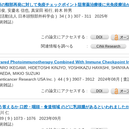
癌の頸部再発に対して免疫チェックポイント阻害薬治療後に光免疫療法が
秀俊, 安慶名 信也, 真栄田 裕行, 鈴木 幹男
法人 日本頭頸部外科学会 ) 34 ( 3 ) 307 - 311 2025年
学術雑誌）
この論文にアクセスする
DOI
関連情報を調べる
CiNii Research
infrared Photoimmunotherapy Combined With Immune Checkpoint In
TARO IKEGAMI, HIDETOSHI KINJYO, YOSHIKAZU HAYASHI, SHINY
AEDA, MIKIO SUZUKI
 Anticancer Research USA Inc. ) 44 ( 9 ) 3907 - 3912 2024年08月 [
学術雑誌）
この論文にアクセスする
DOI
う答えるか 口腔・咽頭・食道領域 のどに乳頭腫があるといわれましたが
平川 仁
 ( 9 ) 1073 - 1076 2023年09月
学術雑誌）