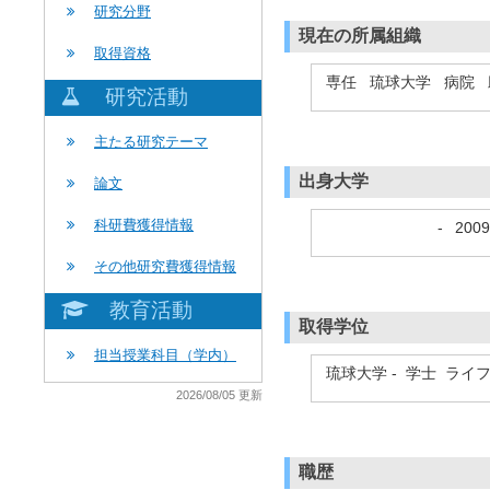
研究分野
現在の所属組織
取得資格
専任 琉球大学 病院
研究活動
主たる研究テーマ
出身大学
論文
科研費獲得情報
-
200
その他研究費獲得情報
教育活動
取得学位
担当授業科目（学内）
琉球大学 - 学士 ライ
2026/08/05 更新
職歴