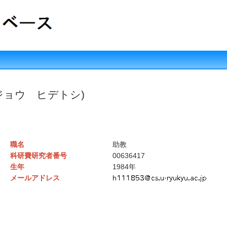
ジョウ ヒデトシ)
職名
助教
科研費研究者番号
00636417
生年
1984年
メールアドレス