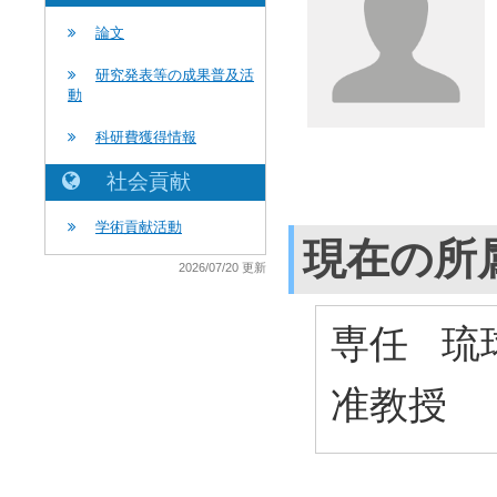
論文
研究発表等の成果普及活
動
科研費獲得情報
社会貢献
学術貢献活動
現在の所
2026/07/20 更新
専任 琉
准教授