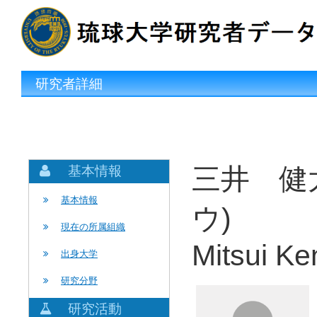
研究者詳細
三井 健
基本情報
基本情報
ウ)
現在の所属組織
Mitsui Ke
出身大学
研究分野
研究活動