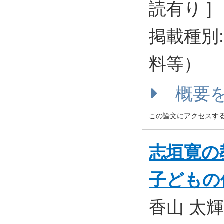
読有り ]
掲載種別
料等）
概要
この論文にアクセスす
志垣寛の
子どもの
香山 太輝