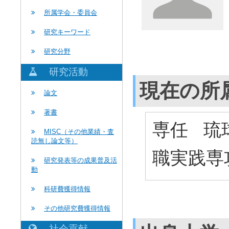
所属学会・委員会
研究キーワード
研究分野
研究活動
現在の所
論文
著書
専任 琉
MISC（その他業績・査
読無し論文等）
職実践専
研究発表等の成果普及活
動
科研費獲得情報
その他研究費獲得情報
社会貢献