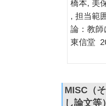
橋本, 美保
, 担当範
論：教師
東信堂 20
MISC（
し論文等