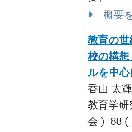
概要
教育の世
校の構想
ルを中心
香山 太輝
教育学研
会 ) 88 (