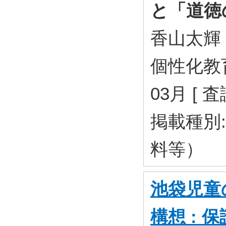
と「道徳
香山太輝
個性化教育研
03月 [ 
掲載種別
料等）
池袋児童
構想 :