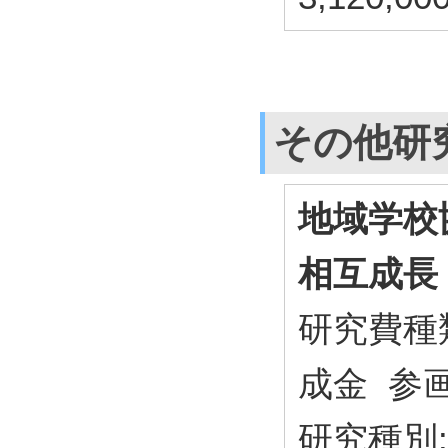
その他研
地域学校
相互成長
研究費種
成金 参
研究種別: