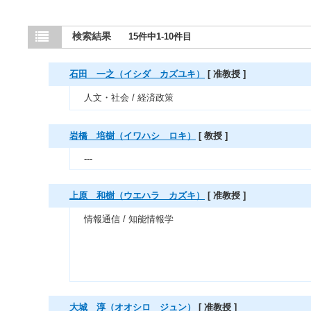
検索結果
15件中1-10件目
石田 一之（イシダ カズユキ）
[ 准教授 ]
人文・社会 / 経済政策
岩橋 培樹（イワハシ ロキ）
[ 教授 ]
---
上原 和樹（ウエハラ カズキ）
[ 准教授 ]
情報通信 / 知能情報学
大城 淳（オオシロ ジュン）
[ 准教授 ]