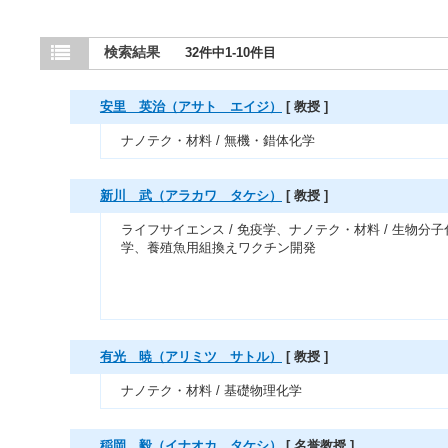
検索結果
32件中1-10件目
安里 英治（アサト エイジ）
[ 教授 ]
ナノテク・材料 / 無機・錯体化学
新川 武（アラカワ タケシ）
[ 教授 ]
ライフサイエンス / 免疫学、ナノテク・材料 / 生物分子
学、養殖魚用組換えワクチン開発
有光 暁（アリミツ サトル）
[ 教授 ]
ナノテク・材料 / 基礎物理化学
稲岡 毅（イナオカ タケシ）
[ 名誉教授 ]