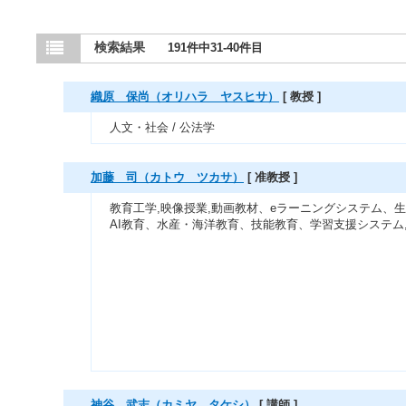
検索結果
191件中31-40件目
織原 保尚（オリハラ ヤスヒサ）
[ 教授 ]
人文・社会 / 公法学
加藤 司（カトウ ツカサ）
[ 准教授 ]
教育工学,映像授業,動画教材、eラーニングシステム、
AI教育、水産・海洋教育、技能教育、学習支援システム
神谷 武志（カミヤ タケシ）
[ 講師 ]