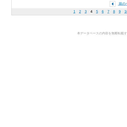
前の
1
2
3
4
5
6
7
8
9
1
本データベースの内容を無断転載することを禁止しま