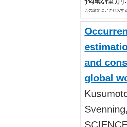
この論文にアクセスす
Occurren
estimati
and cons
global w
Kusumoto,
Svenning,
SCIENCE