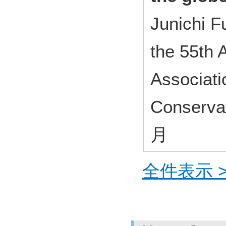
Junichi F
the 55th 
Associati
Conserv
月
全件表示 >