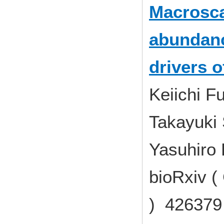
Macrosca
abundanc
drivers o
Keiichi F
Takayuki 
Yasuhiro
bioRxiv (
) 42637