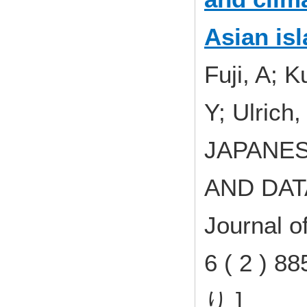
Asian is
Fuji, A; 
Y; Ulrich
JAPANES
AND DAT
Journal o
6 ( 2 ) 
り ]