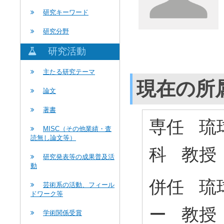
研究キーワード
研究分野
研究活動
主たる研究テーマ
現在の所
論文
著書
専任 琉
MISC（その他業績・査
読無し論文等）
科 教
研究発表等の成果普及活
動
併任 琉
芸術系の活動、フィール
ドワーク等
ー 教
学術関係受賞