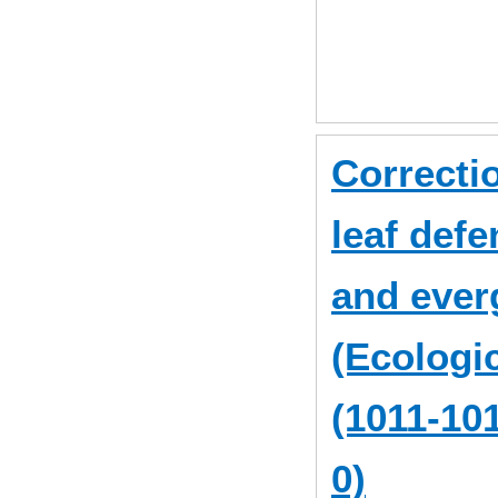
Correctio
leaf defe
and ever
(Ecologic
(1011-10
0)