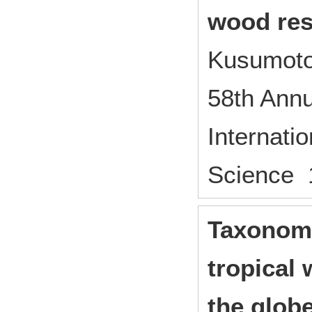
wood re
Kusumoto
58th Ann
Internati
Scienc
Taxonomi
tropical
the glob