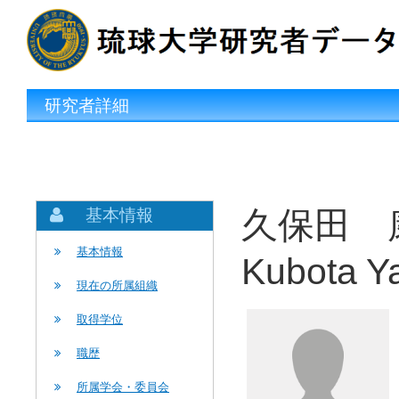
研究者詳細
久保田 
基本情報
基本情報
Kubota Y
現在の所属組織
取得学位
職歴
所属学会・委員会