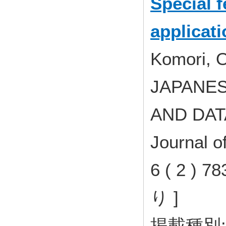
Special 
applicati
Komori, O
JAPANES
AND DAT
Journal o
6 ( 2 ) 
り ]
掲載種別