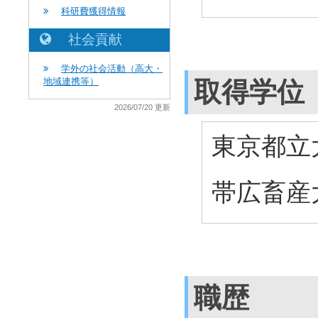
科研費獲得情報
社会貢献
学外の社会活動（高大・
地域連携等）
取得学位
2026/07/20 更新
東京都立大
帯広畜産大
職歴