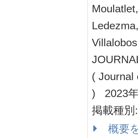
Moulatlet
Ledezma, 
Villalobos
JOURNAL
( Journal
) 2023
掲載種別
概要