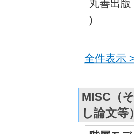
丸善出版 2
)
全件表示 >
MISC（
し論文等