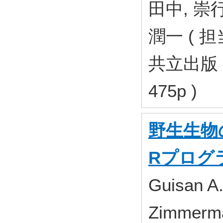
田中, 崇行
潤一 ( 担
共立出版 20
475p )
野生生物
Rプログ
Guisan A. 
Zimmerm