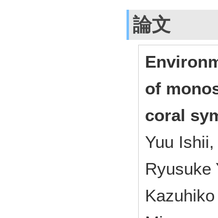
論文
Environm
of monos
coral sy
Yuu Ishii,
Ryusuke 
Kazuhiko 