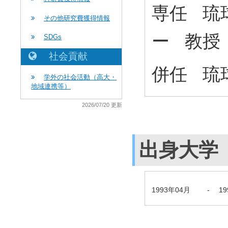
専任 琉
その他研究費獲得情報
ー 教
SDGs
社会貢献
併任 琉
学外の社会活動（高大・
地域連携等）
2026/07/20 更新
出身大学
1993年04月
-
1