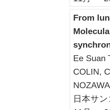
From lun
Molecular
synchro
Ee Suan 
COLIN, C
NOZAWA,
日本サンゴ