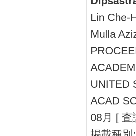
Dipsastr
Lin Che-H
Mulla Azi
PROCEED
ACADEMY
UNITED 
ACAD SC
08月 [ 
掲載種別