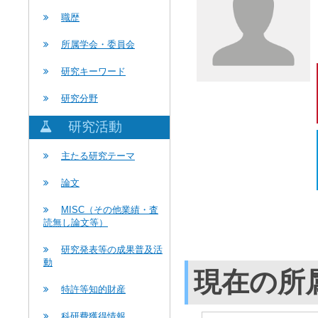
職歴
所属学会・委員会
研究キーワード
研究分野
研究活動
主たる研究テーマ
論文
MISC（その他業績・査
読無し論文等）
研究発表等の成果普及活
動
現在の所
特許等知的財産
科研費獲得情報