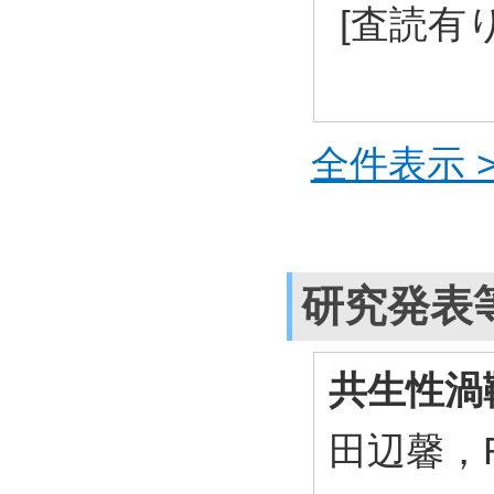
[査読有り
全件表示 >
研究発表
共生性渦
田辺馨，Ra