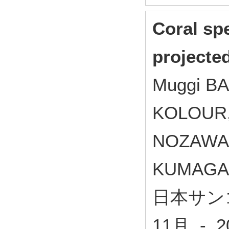
Coral sp
projecte
Muggi BA
KOLOUR,
NOZAWA, 
KUMAGAI,
日本サンゴ
11月 - 