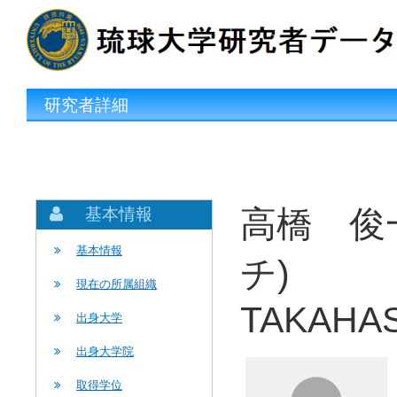
研究者詳細
高橋 俊
基本情報
基本情報
チ)
現在の所属組織
TAKAHASH
出身大学
出身大学院
取得学位