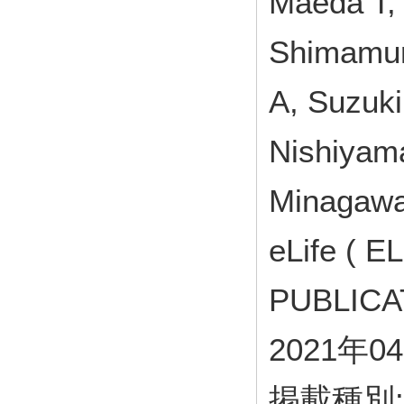
Maeda T, 
Shimamura
A, Suzuki
Nishiyam
Minagawa
eLife ( 
PUBLICA
2021年0
掲載種別