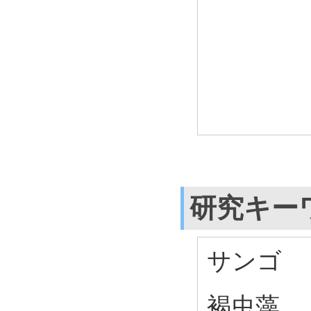
研究キー
サンゴ
褐虫藻