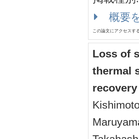
概要
この論文にアクセスす
Loss of s
thermal s
recovery
Kishimoto
Maruyama
Takahashi