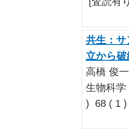
[査読有り
共生：サ
立から破
高橋 俊一
生物科学 
) 68 ( 