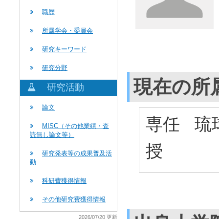
職歴
所属学会・委員会
研究キーワード
研究分野
現在の所
研究活動
論文
専任 琉
MISC（その他業績・査
読無し論文等）
授
研究発表等の成果普及活
動
科研費獲得情報
その他研究費獲得情報
2026/07/20 更新