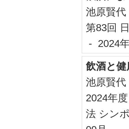
池原賢代
第83回 
- 202
飲酒と健
池原賢代
2024
法 シンポ