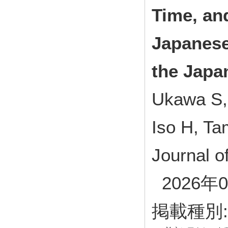
Time, an
Japanese
the Japa
Ukawa S, 
Iso H, Ta
Journal o
2026年0
掲載種別