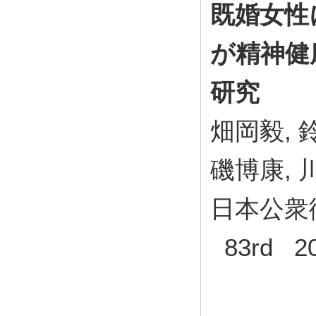
既婚女性
が精神健
研究
畑岡毅, 
磯博康, 
日本公衆衛
83rd 2