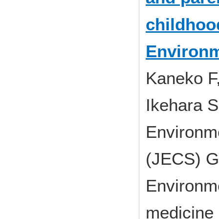
childhoo
Environm
Kaneko F,
Ikehara S
Environme
(JECS) G
Environme
medici