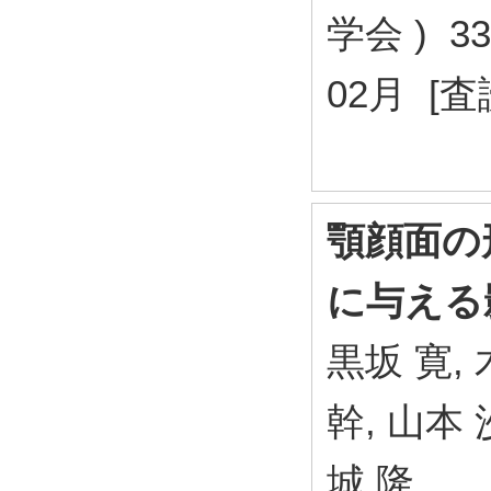
学会 ) 33 
02月 [
顎顔面の
に与える
黒坂 寛, 
幹, 山本 
城 隆