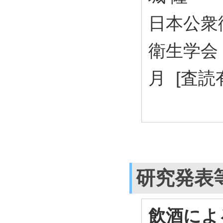
日本公衆
衛生学会 )
月 [査読
研究発表
飲酒によ