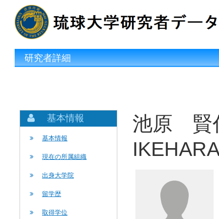
研究者詳細
池原 賢
基本情報
基本情報
IKEHARA
現在の所属組織
出身大学院
留学歴
取得学位