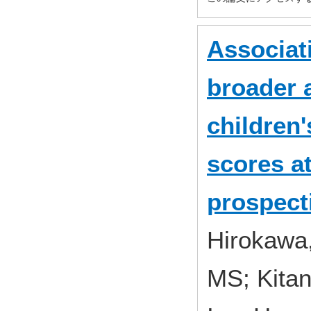
Associat
broader 
children'
scores a
prospect
Hirokawa,
MS; Kita