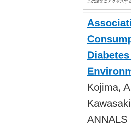
この論文にアクセスす
Associat
Consumpt
Diabetes
Environm
Kojima, A
Kawasaki,
ANNALS 