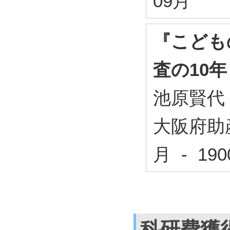
09月
『こども
査の10年
池原賢代
大阪府助産
月 - 1
科研費獲