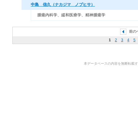
中島 信久（ナカジマ ノブヒサ）
腫瘍内科学、緩和医療学、精神腫瘍学
前の
1
2
3
4
5
本データベースの内容を無断転載することを禁止しま