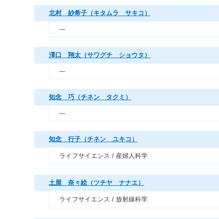
北村 紗希子（キタムラ サキコ）
---
澤口 翔太（サワグチ ショウタ）
---
知念 巧（チネン タクミ）
---
知念 行子（チネン ユキコ）
ライフサイエンス / 産婦人科学
土屋 奈々絵（ツチヤ ナナエ）
ライフサイエンス / 放射線科学