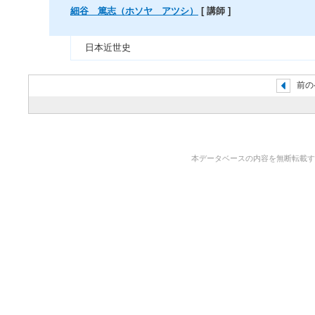
細谷 篤志（ホソヤ アツシ）
[ 講師 ]
日本近世史
前の
本データベースの内容を無断転載することを禁止しま