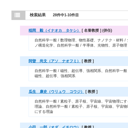
検索結果
28件中1-10件目
稲岡 毅（イナオカ タケシ）
[ 名誉教授 ]
(併任)
自然科学一般 / 数理物理、物性基礎、ナノテク・材料 / 
ノ構造化学、自然科学一般 / 半導体、光物性、原子物理
阿曽 尚文（アソ ナオフミ）
[ 教授 ]
自然科学一般 / 磁性、超伝導、強相関系、自然科学一般 
磁性、超伝導、強相関系
瓜生 康史（ウリュウ コウジ）
[ 教授 ]
自然科学一般 / 素粒子、原子核、宇宙線、宇宙物理にす
理論、自然科学一般 / 素粒子、原子核、宇宙線、宇宙物
にする理論
小田 一郎（オダ イチロウ）
[ 教授 ]