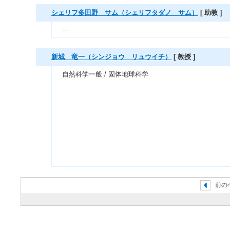
シェリフ多田野 サム（シェリフタダノ サム）
[ 助教 ]
---
新城 竜一（シンジョウ リュウイチ）
[ 教授 ]
自然科学一般 / 固体地球科学
前の