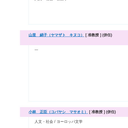
山里 絹子（ヤマザト キヌコ）
[ 准教授 ]
(併任)
---
小林 正臣（コバヤシ マサオミ）
[ 准教授 ]
(併任)
人文・社会 / ヨーロッパ文学