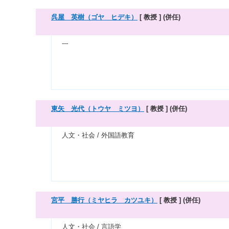
呉屋 英樹（ゴヤ ヒデキ）
[ 教授 ]
(併任)
---
東矢 光代（トウヤ ミツヨ）
[ 教授 ]
(併任)
人文・社会 / 外国語教育
宮平 勝行（ミヤヒラ カツユキ）
[ 教授 ]
(併任)
人文・社会 / 言語学